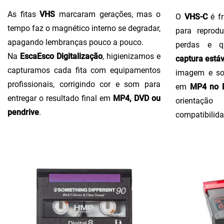
As fitas
VHS
marcaram gerações, mas o
O
VHS-C
é fr
tempo faz o magnético interno se degradar,
para reprodu
apagando lembranças pouco a pouco.
perdas e q
Na
EscaEsco Digitalização
, higienizamos e
captura estáv
capturamos cada fita com equipamentos
imagem e so
profissionais, corrigindo cor e som para
em
MP4 no D
entregar o resultado final em
MP4, DVD ou
orientaçã
pendrive
.
compatibilida