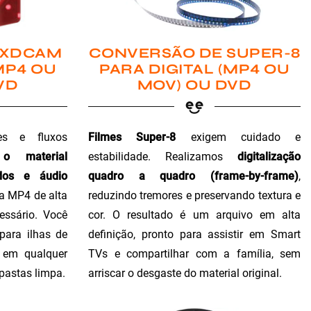
 XDCAM
CONVERSÃO DE SUPER-8
MP4 OU
PARA DIGITAL (MP4 OU
VD
MOV) OU DVD
es e fluxos
Filmes Super-8
exigem cuidado e
 o material
estabilidade. Realizamos
digitalização
dos e áudio
quadro a quadro (frame-by-frame)
,
ra MP4 de alta
reduzindo tremores e preservando textura e
essário. Você
cor. O resultado é um arquivo em alta
para ilhas de
definição, pronto para assistir em Smart
o em qualquer
TVs e compartilhar com a família, sem
 pastas limpa.
arriscar o desgaste do material original.