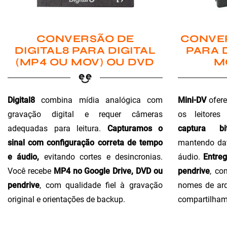
CONVER
CONVERSÃO DE
PARA 
DIGITAL8 PARA DIGITAL
M
(MP4 OU MOV) OU DVD
Mini-DV
ofere
Digital8
combina mídia analógica com
os leitores
gravação digital e requer câmeras
captura bi
adequadas para leitura.
Capturamos o
mantendo dat
sinal com configuração correta de tempo
áudio.
Entre
e áudio,
evitando cortes e desincronias.
pendrive
, co
Você recebe
MP4 no Google Drive, DVD ou
nomes de arq
pendrive
, com qualidade fiel à gravação
compartilham
original e orientações de backup.