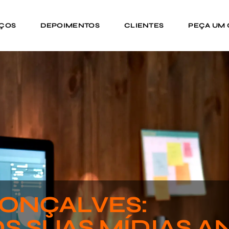
IÇOS
DEPOIMENTOS
CLIENTES
PEÇA UM
ONÇALVES:
S SUAS MÍDIAS A