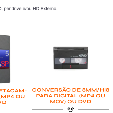
, pendrive e/ou HD Externo.
CONVERSÃO DE 8MM/HI8
ETACAM-
PARA DIGITAL (MP4 OU
 (MP4 OU
MOV) OU DVD
VD