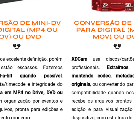
SÃO DE MINI-DV
CONVERSÃO DE
DIGITAL (MP4 OU
PARA DIGITAL (
OV) OU DVD
MOV) OU D
ce excelente definição, porém
XDCam
usa discos/cartõ
 estão escassos. Fazemos
profissionais.
Extraímos
t-a-bit quando possível
,
mantendo codec, metada
a/timecode e integridade do
originais
, ou convertendo pa
ga em MP4 no Drive, DVD ou
compatibilidade quando nec
m organização por eventos e
recebe os arquivos prontos 
uivos, pronta para edições e
edição e para visualizaçã
ento moderno.
dispositivo, com estrutura de