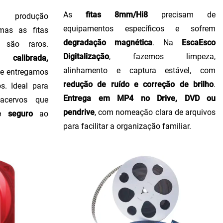
As
fitas 8mm/Hi8
precisam de
produção
equipamentos específicos e sofrem
 mas as fitas
degradação magnética
. Na
EscaEsco
 são raros.
Digitalização
, fazemos limpeza,
calibrada,
alinhamento e captura estável, com
, e entregamos
redução de ruído e correção de brilho
.
s. Ideal para
Entrega em MP4 no Drive, DVD ou
 acervos que
pendrive
, com nomeação clara de arquivos
e seguro
ao
para facilitar a organização familiar.