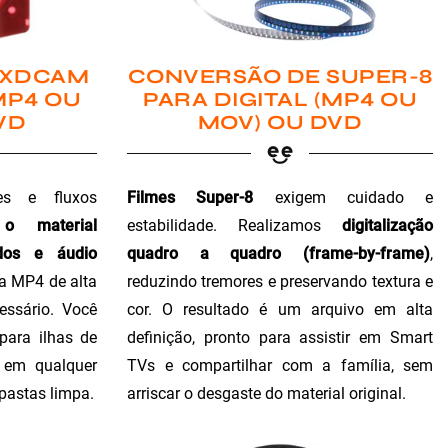
 XDCAM
CONVERSÃO DE SUPER-8
MP4 OU
PARA DIGITAL (MP4 OU
VD
MOV) OU DVD
es e fluxos
Filmes Super-8
exigem cuidado e
 o material
estabilidade. Realizamos
digitalização
dos e áudio
quadro a quadro (frame-by-frame)
,
ra MP4 de alta
reduzindo tremores e preservando textura e
essário. Você
cor. O resultado é um arquivo em alta
para ilhas de
definição, pronto para assistir em Smart
o em qualquer
TVs e compartilhar com a família, sem
 pastas limpa.
arriscar o desgaste do material original.