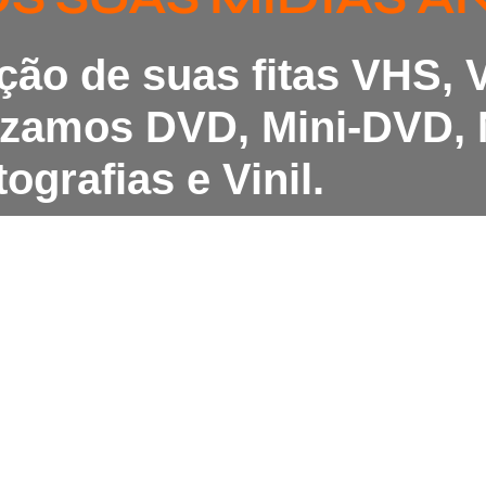
ação de suas fitas VHS,
lizamos DVD, Mini-DVD, 
ografias e Vinil.