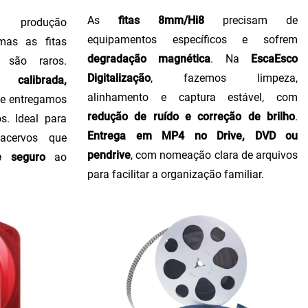
As
fitas 8mm/Hi8
precisam de
produção
equipamentos específicos e sofrem
 mas as fitas
degradação magnética
. Na
EscaEsco
 são raros.
Digitalização
, fazemos limpeza,
calibrada,
alinhamento e captura estável, com
, e entregamos
redução de ruído e correção de brilho
.
s. Ideal para
Entrega em MP4 no Drive, DVD ou
 acervos que
pendrive
, com nomeação clara de arquivos
e seguro
ao
para facilitar a organização familiar.