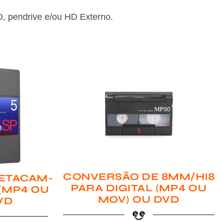
, pendrive e/ou HD Externo.
CONVERSÃO DE 8MM/HI8
ETACAM-
PARA DIGITAL (MP4 OU
 (MP4 OU
MOV) OU DVD
VD