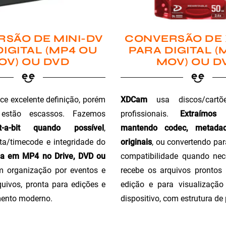
SÃO DE MINI-DV
CONVERSÃO DE
DIGITAL (MP4 OU
PARA DIGITAL (
OV) OU DVD
MOV) OU D
ce excelente definição, porém
XDCam
usa discos/cartõ
 estão escassos. Fazemos
profissionais.
Extraímos
t-a-bit quando possível
,
mantendo codec, metada
a/timecode e integridade do
originais
, ou convertendo pa
ga em MP4 no Drive, DVD ou
compatibilidade quando nec
m organização por eventos e
recebe os arquivos prontos 
uivos, pronta para edições e
edição e para visualizaçã
ento moderno.
dispositivo, com estrutura de