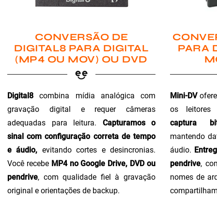
CONVER
CONVERSÃO DE
PARA 
DIGITAL8 PARA DIGITAL
M
(MP4 OU MOV) OU DVD
Mini-DV
ofere
Digital8
combina mídia analógica com
os leitores
gravação digital e requer câmeras
captura bi
adequadas para leitura.
Capturamos o
mantendo dat
sinal com configuração correta de tempo
áudio.
Entre
e áudio,
evitando cortes e desincronias.
pendrive
, co
Você recebe
MP4 no Google Drive, DVD ou
nomes de arq
pendrive
, com qualidade fiel à gravação
compartilham
original e orientações de backup.