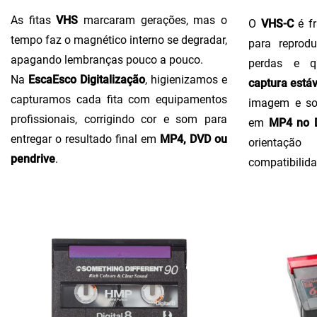
As fitas
VHS
marcaram gerações, mas o
O
VHS-C
é fr
tempo faz o magnético interno se degradar,
para reprodu
apagando lembranças pouco a pouco.
perdas e q
Na
EscaEsco Digitalização
, higienizamos e
captura estáv
capturamos cada fita com equipamentos
imagem e so
profissionais, corrigindo cor e som para
em
MP4 no D
entregar o resultado final em
MP4, DVD ou
orientaçã
pendrive
.
compatibilida