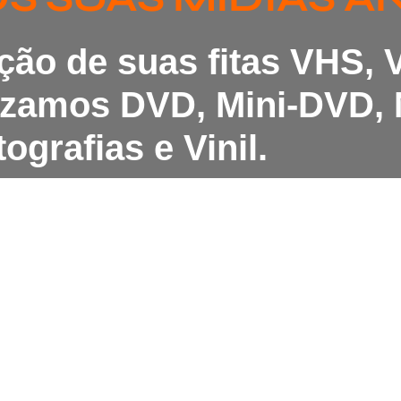
ação de suas fitas VHS,
lizamos DVD, Mini-DVD, 
ografias e Vinil.