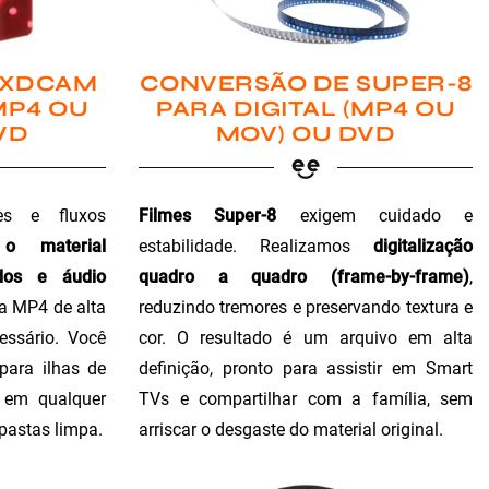
 XDCAM
CONVERSÃO DE SUPER-8
MP4 OU
PARA DIGITAL (MP4 OU
VD
MOV) OU DVD
es e fluxos
Filmes Super-8
exigem cuidado e
 o material
estabilidade. Realizamos
digitalização
dos e áudio
quadro a quadro (frame-by-frame)
,
ra MP4 de alta
reduzindo tremores e preservando textura e
essário. Você
cor. O resultado é um arquivo em alta
para ilhas de
definição, pronto para assistir em Smart
o em qualquer
TVs e compartilhar com a família, sem
 pastas limpa.
arriscar o desgaste do material original.