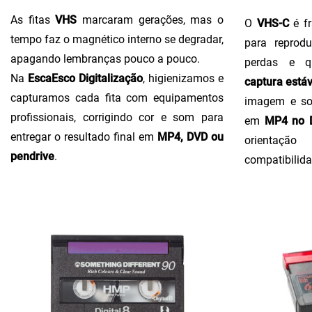
As fitas
VHS
marcaram gerações, mas o
O
VHS-C
é fr
tempo faz o magnético interno se degradar,
para reprodu
apagando lembranças pouco a pouco.
perdas e q
Na
EscaEsco Digitalização
, higienizamos e
captura estáv
capturamos cada fita com equipamentos
imagem e so
profissionais, corrigindo cor e som para
em
MP4 no D
entregar o resultado final em
MP4, DVD ou
orientaçã
pendrive
.
compatibilida