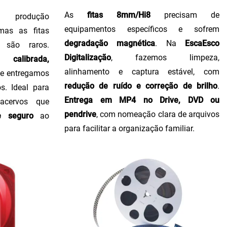
As
fitas 8mm/Hi8
precisam de
produção
equipamentos específicos e sofrem
 mas as fitas
degradação magnética
. Na
EscaEsco
 são raros.
Digitalização
, fazemos limpeza,
calibrada,
alinhamento e captura estável, com
, e entregamos
redução de ruído e correção de brilho
.
s. Ideal para
Entrega em MP4 no Drive, DVD ou
 acervos que
pendrive
, com nomeação clara de arquivos
e seguro
ao
para facilitar a organização familiar.