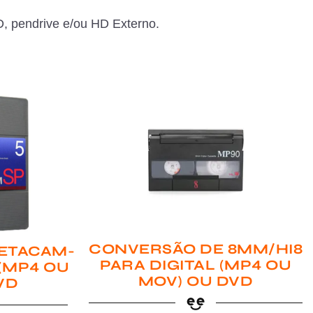
, pendrive e/ou HD Externo.
CONVERSÃO DE 8MM/HI8
ETACAM-
PARA DIGITAL (MP4 OU
 (MP4 OU
MOV) OU DVD
VD