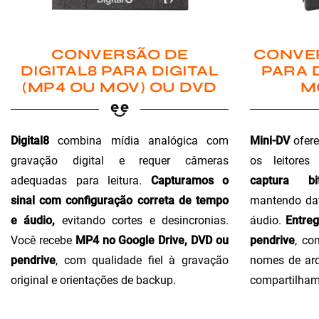
CONVER
CONVERSÃO DE
PARA 
DIGITAL8 PARA DIGITAL
M
(MP4 OU MOV) OU DVD
Mini-DV
ofere
Digital8
combina mídia analógica com
os leitores
gravação digital e requer câmeras
captura bi
adequadas para leitura.
Capturamos o
mantendo dat
sinal com configuração correta de tempo
áudio.
Entre
e áudio,
evitando cortes e desincronias.
pendrive
, co
Você recebe
MP4 no Google Drive, DVD ou
nomes de arq
pendrive
, com qualidade fiel à gravação
compartilham
original e orientações de backup.