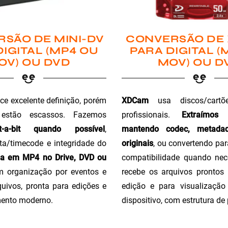
SÃO DE MINI-DV
CONVERSÃO DE
DIGITAL (MP4 OU
PARA DIGITAL (
OV) OU DVD
MOV) OU D
ce excelente definição, porém
XDCam
usa discos/cartõ
 estão escassos. Fazemos
profissionais.
Extraímos
t-a-bit quando possível
,
mantendo codec, metada
a/timecode e integridade do
originais
, ou convertendo pa
ga em MP4 no Drive, DVD ou
compatibilidade quando nec
m organização por eventos e
recebe os arquivos prontos 
uivos, pronta para edições e
edição e para visualizaçã
ento moderno.
dispositivo, com estrutura de