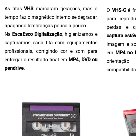
As fitas
VHS
marcaram gerações, mas o
O
VHS-C
é fr
tempo faz o magnético interno se degradar,
para reprodu
apagando lembranças pouco a pouco.
perdas e q
Na
EscaEsco Digitalização
, higienizamos e
captura estáv
capturamos cada fita com equipamentos
imagem e so
profissionais, corrigindo cor e som para
em
MP4 no D
entregar o resultado final em
MP4, DVD ou
orientaçã
pendrive
.
compatibilida