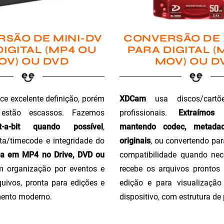
SÃO DE MINI-DV
CONVERSÃO DE
DIGITAL (MP4 OU
PARA DIGITAL (
OV) OU DVD
MOV) OU D
ce excelente definição, porém
XDCam
usa discos/cartõ
 estão escassos. Fazemos
profissionais.
Extraímos
t-a-bit quando possível
,
mantendo codec, metada
a/timecode e integridade do
originais
, ou convertendo pa
ga em MP4 no Drive, DVD ou
compatibilidade quando nec
m organização por eventos e
recebe os arquivos prontos 
uivos, pronta para edições e
edição e para visualizaçã
ento moderno.
dispositivo, com estrutura de