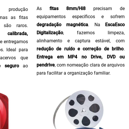
As
fitas 8mm/Hi8
precisam de
produção
equipamentos específicos e sofrem
 mas as fitas
degradação magnética
. Na
EscaEsco
 são raros.
Digitalização
, fazemos limpeza,
calibrada,
alinhamento e captura estável, com
, e entregamos
redução de ruído e correção de brilho
.
s. Ideal para
Entrega em MP4 no Drive, DVD ou
 acervos que
pendrive
, com nomeação clara de arquivos
e seguro
ao
para facilitar a organização familiar.