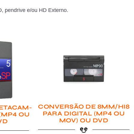
, pendrive e/ou HD Externo.
CONVERSÃO DE 8MM/HI8
ETACAM-
PARA DIGITAL (MP4 OU
 (MP4 OU
MOV) OU DVD
VD