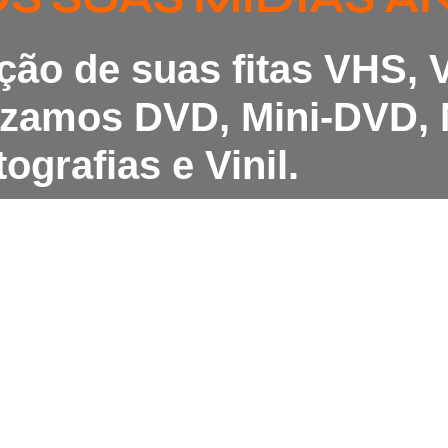
ação de suas fitas VHS,
lizamos DVD, Mini-DVD, 
ografias e Vinil.