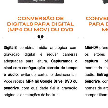
CONVER
CONVERSÃO DE
PARA 
DIGITAL8 PARA DIGITAL
M
(MP4 OU MOV) OU DVD
Mini-DV
ofere
Digital8
combina mídia analógica com
os leitores
gravação digital e requer câmeras
captura bi
adequadas para leitura.
Capturamos o
mantendo dat
sinal com configuração correta de tempo
áudio.
Entre
e áudio,
evitando cortes e desincronias.
pendrive
, co
Você recebe
MP4 no Google Drive, DVD ou
nomes de arq
pendrive
, com qualidade fiel à gravação
compartilham
original e orientações de backup.