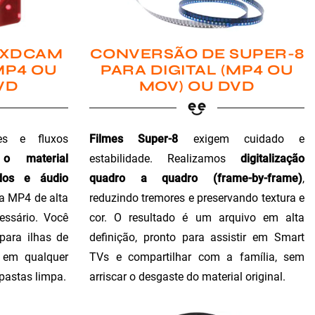
 XDCAM
CONVERSÃO DE SUPER-8
MP4 OU
PARA DIGITAL (MP4 OU
VD
MOV) OU DVD
es e fluxos
Filmes Super-8
exigem cuidado e
 o material
estabilidade. Realizamos
digitalização
dos e áudio
quadro a quadro (frame-by-frame)
,
ra MP4 de alta
reduzindo tremores e preservando textura e
essário. Você
cor. O resultado é um arquivo em alta
para ilhas de
definição, pronto para assistir em Smart
o em qualquer
TVs e compartilhar com a família, sem
 pastas limpa.
arriscar o desgaste do material original.