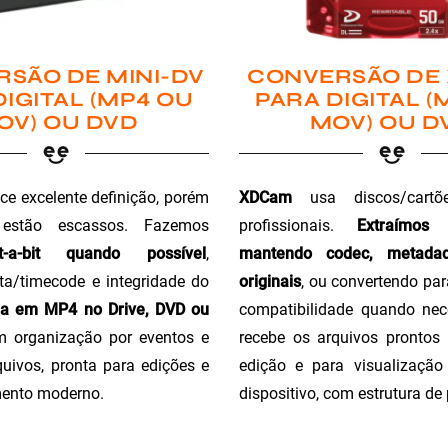
SÃO DE MINI-DV
CONVERSÃO DE
DIGITAL (MP4 OU
PARA DIGITAL (
OV) OU DVD
MOV) OU D
ce excelente definição, porém
XDCam
usa discos/cartõ
 estão escassos. Fazemos
profissionais.
Extraímos
t-a-bit quando possível
,
mantendo codec, metada
a/timecode e integridade do
originais
, ou convertendo pa
ga em MP4 no Drive, DVD ou
compatibilidade quando nec
m organização por eventos e
recebe os arquivos prontos 
uivos, pronta para edições e
edição e para visualizaçã
ento moderno.
dispositivo, com estrutura de