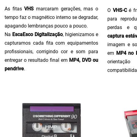
As fitas
VHS
marcaram gerações, mas o
O
VHS-C
é fr
tempo faz o magnético interno se degradar,
para reprodu
apagando lembranças pouco a pouco.
perdas e q
Na
EscaEsco Digitalização
, higienizamos e
captura estáv
capturamos cada fita com equipamentos
imagem e so
profissionais, corrigindo cor e som para
em
MP4 no D
entregar o resultado final em
MP4, DVD ou
orientaçã
pendrive
.
compatibilida