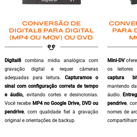
CONVER
CONVERSÃO DE
PARA 
DIGITAL8 PARA DIGITAL
M
(MP4 OU MOV) OU DVD
Mini-DV
ofere
Digital8
combina mídia analógica com
os leitores
gravação digital e requer câmeras
captura bi
adequadas para leitura.
Capturamos o
mantendo dat
sinal com configuração correta de tempo
áudio.
Entre
e áudio,
evitando cortes e desincronias.
pendrive
, co
Você recebe
MP4 no Google Drive, DVD ou
nomes de arq
pendrive
, com qualidade fiel à gravação
compartilham
original e orientações de backup.