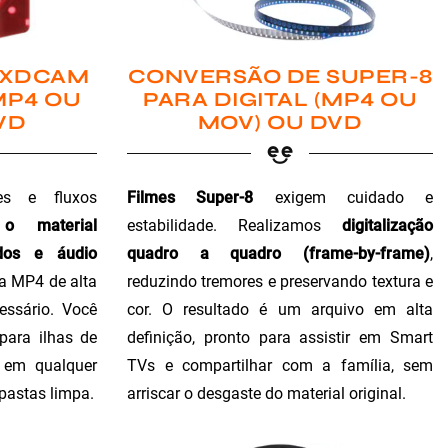
 XDCAM
CONVERSÃO DE SUPER-8
MP4 OU
PARA DIGITAL (MP4 OU
VD
MOV) OU DVD
es e fluxos
Filmes Super-8
exigem cuidado e
 o material
estabilidade. Realizamos
digitalização
dos e áudio
quadro a quadro (frame-by-frame)
,
ra MP4 de alta
reduzindo tremores e preservando textura e
essário. Você
cor. O resultado é um arquivo em alta
para ilhas de
definição, pronto para assistir em Smart
o em qualquer
TVs e compartilhar com a família, sem
 pastas limpa.
arriscar o desgaste do material original.