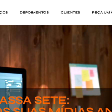
IÇOS
DEPOIMENTOS
CLIENTES
PEÇA UM
ASSA SETE:
S SUAS MÍDIAS A