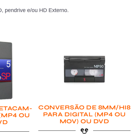
, pendrive e/ou HD Externo.
CONVERSÃO DE 8MM/HI8
ETACAM-
PARA DIGITAL (MP4 OU
 (MP4 OU
MOV) OU DVD
VD