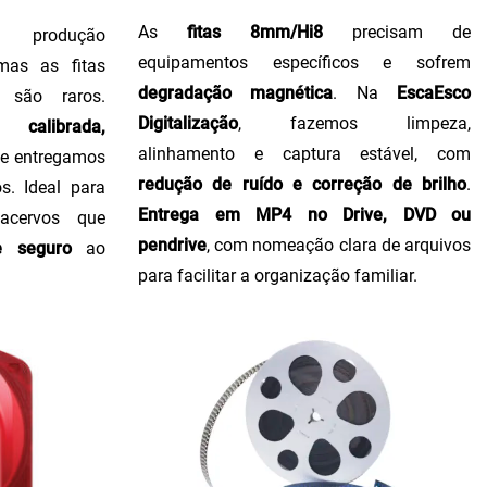
As
fitas 8mm/Hi8
precisam de
produção
equipamentos específicos e sofrem
 mas as fitas
degradação magnética
. Na
EscaEsco
 são raros.
Digitalização
, fazemos limpeza,
calibrada,
alinhamento e captura estável, com
, e entregamos
redução de ruído e correção de brilho
.
s. Ideal para
Entrega em MP4 no Drive, DVD ou
 acervos que
pendrive
, com nomeação clara de arquivos
e seguro
ao
para facilitar a organização familiar.