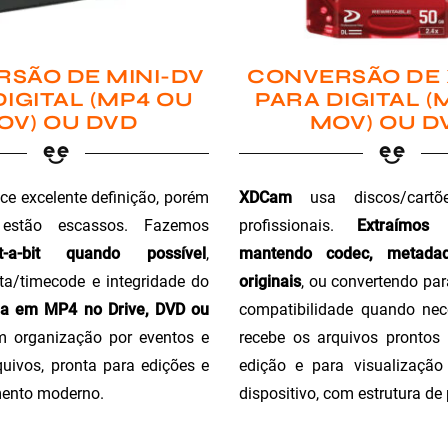
SÃO DE MINI-DV
CONVERSÃO DE
DIGITAL (MP4 OU
PARA DIGITAL (
OV) OU DVD
MOV) OU D
ce excelente definição, porém
XDCam
usa discos/cartõ
 estão escassos. Fazemos
profissionais.
Extraímos
t-a-bit quando possível
,
mantendo codec, metada
a/timecode e integridade do
originais
, ou convertendo pa
ga em MP4 no Drive, DVD ou
compatibilidade quando nec
m organização por eventos e
recebe os arquivos prontos 
uivos, pronta para edições e
edição e para visualizaçã
ento moderno.
dispositivo, com estrutura de