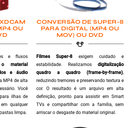
 XDCAM
CONVERSÃO DE SUPER-8
MP4 OU
PARA DIGITAL (MP4 OU
VD
MOV) OU DVD
es e fluxos
Filmes Super-8
exigem cuidado e
 o material
estabilidade. Realizamos
digitalização
dos e áudio
quadro a quadro (frame-by-frame)
,
ra MP4 de alta
reduzindo tremores e preservando textura e
essário. Você
cor. O resultado é um arquivo em alta
para ilhas de
definição, pronto para assistir em Smart
o em qualquer
TVs e compartilhar com a família, sem
 pastas limpa.
arriscar o desgaste do material original.