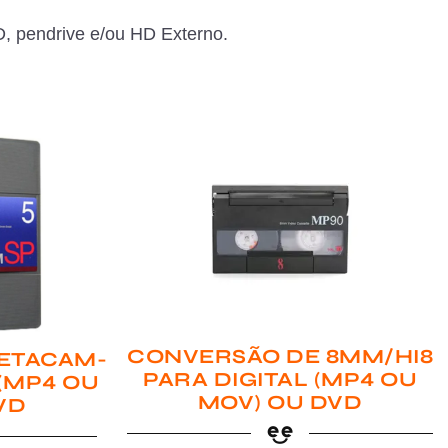
, pendrive e/ou HD Externo.
CONVERSÃO DE 8MM/HI8
ETACAM-
PARA DIGITAL (MP4 OU
 (MP4 OU
MOV) OU DVD
VD