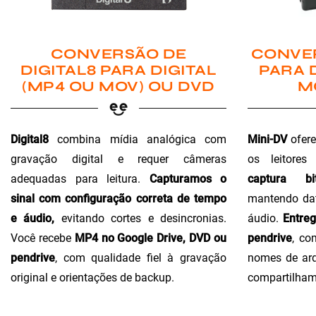
CONVER
CONVERSÃO DE
PARA 
DIGITAL8 PARA DIGITAL
M
(MP4 OU MOV) OU DVD
Mini-DV
ofere
Digital8
combina mídia analógica com
os leitores
gravação digital e requer câmeras
captura bi
adequadas para leitura.
Capturamos o
mantendo dat
sinal com configuração correta de tempo
áudio.
Entre
e áudio,
evitando cortes e desincronias.
pendrive
, co
Você recebe
MP4 no Google Drive, DVD ou
nomes de arq
pendrive
, com qualidade fiel à gravação
compartilham
original e orientações de backup.