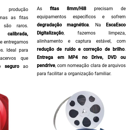
As
fitas 8mm/Hi8
precisam de
produção
equipamentos específicos e sofrem
 mas as fitas
degradação magnética
. Na
EscaEsco
 são raros.
Digitalização
, fazemos limpeza,
calibrada,
alinhamento e captura estável, com
, e entregamos
redução de ruído e correção de brilho
.
s. Ideal para
Entrega em MP4 no Drive, DVD ou
 acervos que
pendrive
, com nomeação clara de arquivos
e seguro
ao
para facilitar a organização familiar.