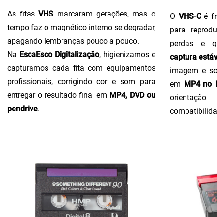
As fitas
VHS
marcaram gerações, mas o
O
VHS-C
é fr
tempo faz o magnético interno se degradar,
para reprodu
apagando lembranças pouco a pouco.
perdas e q
Na
EscaEsco Digitalização
, higienizamos e
captura estáv
capturamos cada fita com equipamentos
imagem e so
profissionais, corrigindo cor e som para
em
MP4 no D
entregar o resultado final em
MP4, DVD ou
orientaçã
pendrive
.
compatibilida