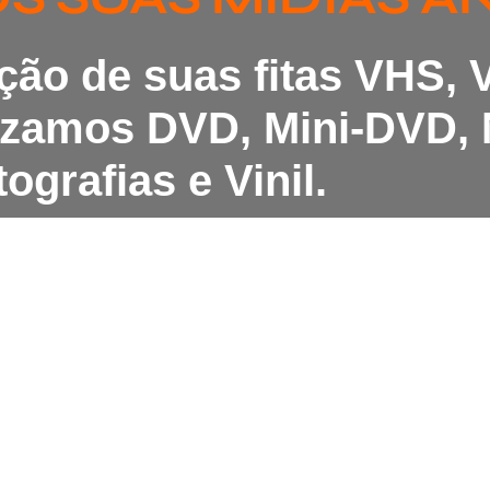
ação de suas fitas VHS,
lizamos DVD, Mini-DVD, 
ografias e Vinil.