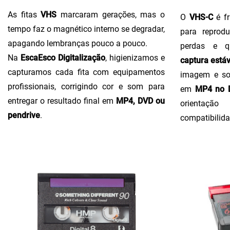
As fitas
VHS
marcaram gerações, mas o
O
VHS-C
é fr
tempo faz o magnético interno se degradar,
para reprodu
apagando lembranças pouco a pouco.
perdas e q
Na
EscaEsco Digitalização
, higienizamos e
captura estáv
capturamos cada fita com equipamentos
imagem e so
profissionais, corrigindo cor e som para
em
MP4 no D
entregar o resultado final em
MP4, DVD ou
orientaçã
pendrive
.
compatibilida