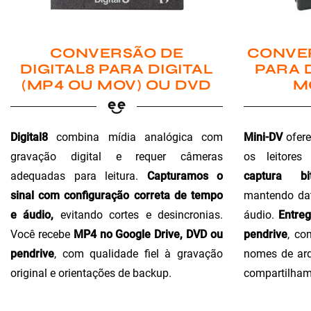
CONVER
CONVERSÃO DE
PARA 
DIGITAL8 PARA DIGITAL
M
(MP4 OU MOV) OU DVD
Mini-DV
ofere
Digital8
combina mídia analógica com
os leitores
gravação digital e requer câmeras
captura bi
adequadas para leitura.
Capturamos o
mantendo dat
sinal com configuração correta de tempo
áudio.
Entre
e áudio,
evitando cortes e desincronias.
pendrive
, co
Você recebe
MP4 no Google Drive, DVD ou
nomes de arq
pendrive
, com qualidade fiel à gravação
compartilham
original e orientações de backup.