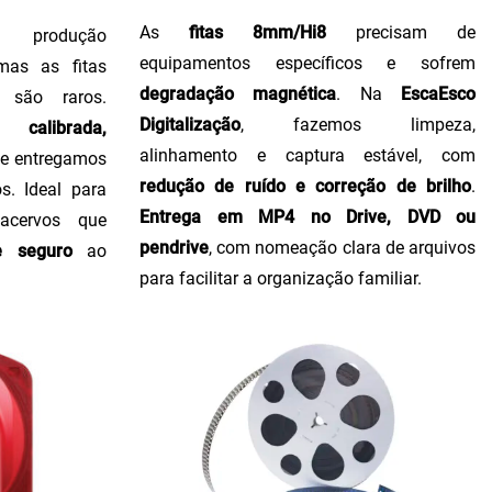
As
fitas 8mm/Hi8
precisam de
produção
equipamentos específicos e sofrem
 mas as fitas
degradação magnética
. Na
EscaEsco
 são raros.
Digitalização
, fazemos limpeza,
calibrada,
alinhamento e captura estável, com
, e entregamos
redução de ruído e correção de brilho
.
s. Ideal para
Entrega em MP4 no Drive, DVD ou
 acervos que
pendrive
, com nomeação clara de arquivos
e seguro
ao
para facilitar a organização familiar.