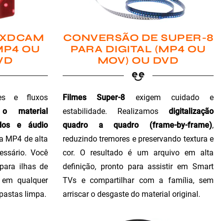
 XDCAM
CONVERSÃO DE SUPER-8
MP4 OU
PARA DIGITAL (MP4 OU
VD
MOV) OU DVD
es e fluxos
Filmes Super-8
exigem cuidado e
 o material
estabilidade. Realizamos
digitalização
dos e áudio
quadro a quadro (frame-by-frame)
,
ra MP4 de alta
reduzindo tremores e preservando textura e
essário. Você
cor. O resultado é um arquivo em alta
para ilhas de
definição, pronto para assistir em Smart
o em qualquer
TVs e compartilhar com a família, sem
 pastas limpa.
arriscar o desgaste do material original.