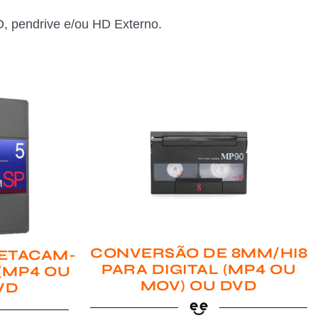
, pendrive e/ou HD Externo.
CONVERSÃO DE 8MM/HI8
ETACAM-
PARA DIGITAL (MP4 OU
 (MP4 OU
MOV) OU DVD
VD