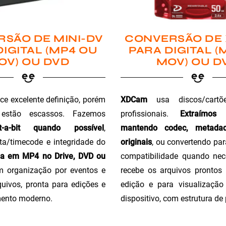
SÃO DE MINI-DV
CONVERSÃO DE
DIGITAL (MP4 OU
PARA DIGITAL (
OV) OU DVD
MOV) OU D
ce excelente definição, porém
XDCam
usa discos/cartõ
 estão escassos. Fazemos
profissionais.
Extraímos
t-a-bit quando possível
,
mantendo codec, metada
a/timecode e integridade do
originais
, ou convertendo pa
ga em MP4 no Drive, DVD ou
compatibilidade quando nec
m organização por eventos e
recebe os arquivos prontos 
uivos, pronta para edições e
edição e para visualizaçã
ento moderno.
dispositivo, com estrutura de