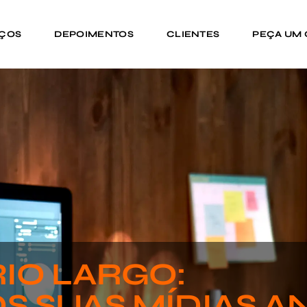
IÇOS
DEPOIMENTOS
CLIENTES
PEÇA UM
RIO LARGO:
S SUAS MÍDIAS A