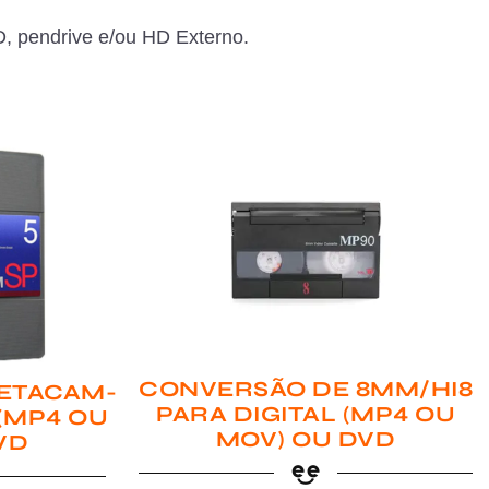
, pendrive e/ou HD Externo.
CONVERSÃO DE 8MM/HI8
ETACAM-
PARA DIGITAL (MP4 OU
 (MP4 OU
MOV) OU DVD
VD