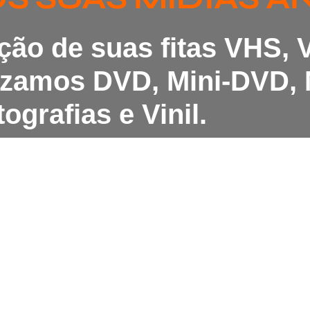
ação de suas fitas VHS,
lizamos DVD, Mini-DVD, 
ografias e Vinil.