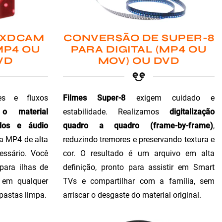
 XDCAM
CONVERSÃO DE SUPER-8
MP4 OU
PARA DIGITAL (MP4 OU
VD
MOV) OU DVD
es e fluxos
Filmes Super-8
exigem cuidado e
 o material
estabilidade. Realizamos
digitalização
dos e áudio
quadro a quadro (frame-by-frame)
,
ra MP4 de alta
reduzindo tremores e preservando textura e
essário. Você
cor. O resultado é um arquivo em alta
para ilhas de
definição, pronto para assistir em Smart
o em qualquer
TVs e compartilhar com a família, sem
 pastas limpa.
arriscar o desgaste do material original.