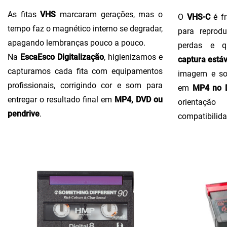
As fitas
VHS
marcaram gerações, mas o
O
VHS-C
é fr
tempo faz o magnético interno se degradar,
para reprodu
apagando lembranças pouco a pouco.
perdas e q
Na
EscaEsco Digitalização
, higienizamos e
captura estáv
capturamos cada fita com equipamentos
imagem e so
profissionais, corrigindo cor e som para
em
MP4 no D
entregar o resultado final em
MP4, DVD ou
orientaçã
pendrive
.
compatibilida