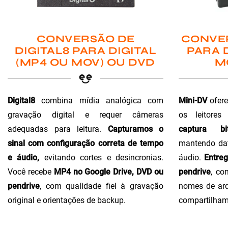
CONVER
CONVERSÃO DE
PARA 
DIGITAL8 PARA DIGITAL
M
(MP4 OU MOV) OU DVD
Mini-DV
ofere
Digital8
combina mídia analógica com
os leitores
gravação digital e requer câmeras
captura bi
adequadas para leitura.
Capturamos o
mantendo dat
sinal com configuração correta de tempo
áudio.
Entre
e áudio,
evitando cortes e desincronias.
pendrive
, co
Você recebe
MP4 no Google Drive, DVD ou
nomes de arq
pendrive
, com qualidade fiel à gravação
compartilham
original e orientações de backup.