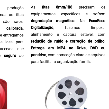
As
fitas 8mm/Hi8
precisam de
produção
equipamentos específicos e sofrem
 mas as fitas
degradação magnética
. Na
EscaEsco
 são raros.
Digitalização
, fazemos limpeza,
calibrada,
alinhamento e captura estável, com
, e entregamos
redução de ruído e correção de brilho
.
s. Ideal para
Entrega em MP4 no Drive, DVD ou
 acervos que
pendrive
, com nomeação clara de arquivos
e seguro
ao
para facilitar a organização familiar.