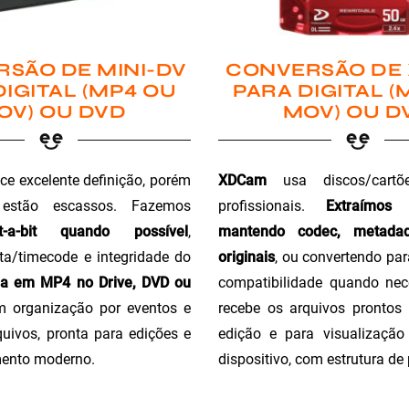
SÃO DE MINI-DV
CONVERSÃO DE
DIGITAL (MP4 OU
PARA DIGITAL (
OV) OU DVD
MOV) OU D
ce excelente definição, porém
XDCam
usa discos/cartõ
 estão escassos. Fazemos
profissionais.
Extraímos
t-a-bit quando possível
,
mantendo codec, metada
a/timecode e integridade do
originais
, ou convertendo pa
ga em MP4 no Drive, DVD ou
compatibilidade quando nec
m organização por eventos e
recebe os arquivos prontos 
uivos, pronta para edições e
edição e para visualizaçã
ento moderno.
dispositivo, com estrutura de