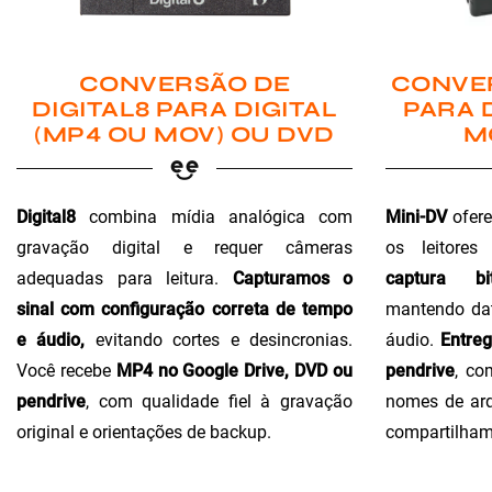
CONVER
CONVERSÃO DE
PARA 
DIGITAL8 PARA DIGITAL
M
(MP4 OU MOV) OU DVD
Mini-DV
ofere
Digital8
combina mídia analógica com
os leitores
gravação digital e requer câmeras
captura bi
adequadas para leitura.
Capturamos o
mantendo dat
sinal com configuração correta de tempo
áudio.
Entre
e áudio,
evitando cortes e desincronias.
pendrive
, co
Você recebe
MP4 no Google Drive, DVD ou
nomes de arq
pendrive
, com qualidade fiel à gravação
compartilham
original e orientações de backup.