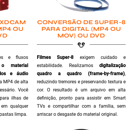
 XDCAM
CONVERSÃO DE SUPER-8
MP4 OU
PARA DIGITAL (MP4 OU
VD
MOV) OU DVD
es e fluxos
Filmes Super-8
exigem cuidado e
 o material
estabilidade. Realizamos
digitalização
dos e áudio
quadro a quadro (frame-by-frame)
,
ra MP4 de alta
reduzindo tremores e preservando textura e
essário. Você
cor. O resultado é um arquivo em alta
para ilhas de
definição, pronto para assistir em Smart
o em qualquer
TVs e compartilhar com a família, sem
 pastas limpa.
arriscar o desgaste do material original.