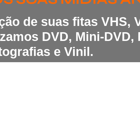
ação de suas fitas VHS,
lizamos DVD, Mini-DVD, 
ografias e Vinil.