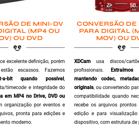
SÃO DE MINI-DV
CONVERSÃO DE
DIGITAL (MP4 OU
PARA DIGITAL (
OV) OU DVD
MOV) OU D
ce excelente definição, porém
XDCam
usa discos/cartõ
 estão escassos. Fazemos
profissionais.
Extraímos
t-a-bit quando possível
,
mantendo codec, metada
a/timecode e integridade do
originais
, ou convertendo pa
ga em MP4 no Drive, DVD ou
compatibilidade quando nec
m organização por eventos e
recebe os arquivos prontos 
uivos, pronta para edições e
edição e para visualizaçã
ento moderno.
dispositivo, com estrutura de