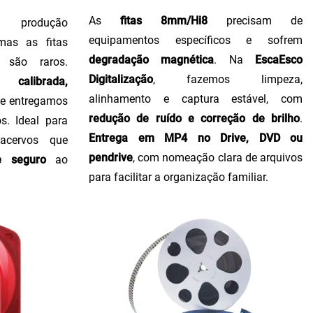
As
fitas 8mm/Hi8
precisam de
produção
equipamentos específicos e sofrem
 mas as fitas
degradação magnética
. Na
EscaEsco
 são raros.
Digitalização
, fazemos limpeza,
calibrada,
alinhamento e captura estável, com
, e entregamos
redução de ruído e correção de brilho
.
s. Ideal para
Entrega em MP4 no Drive, DVD ou
 acervos que
pendrive
, com nomeação clara de arquivos
e seguro
ao
para facilitar a organização familiar.