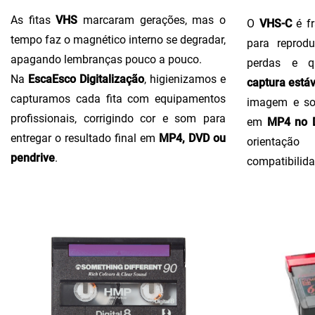
As fitas
VHS
marcaram gerações, mas o
O
VHS-C
é fr
tempo faz o magnético interno se degradar,
para reprodu
apagando lembranças pouco a pouco.
perdas e q
Na
EscaEsco Digitalização
, higienizamos e
captura estáv
capturamos cada fita com equipamentos
imagem e so
profissionais, corrigindo cor e som para
em
MP4 no D
entregar o resultado final em
MP4, DVD ou
orientaçã
pendrive
.
compatibilida