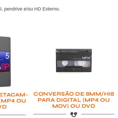
, pendrive e/ou HD Externo.
CONVERSÃO DE 8MM/HI8
ETACAM-
PARA DIGITAL (MP4 OU
 (MP4 OU
MOV) OU DVD
VD