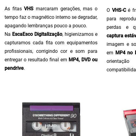
As fitas
VHS
marcaram gerações, mas o
O
VHS-C
é fr
tempo faz o magnético interno se degradar,
para reprodu
apagando lembranças pouco a pouco.
perdas e q
Na
EscaEsco Digitalização
, higienizamos e
captura estáv
capturamos cada fita com equipamentos
imagem e so
profissionais, corrigindo cor e som para
em
MP4 no D
entregar o resultado final em
MP4, DVD ou
orientaçã
pendrive
.
compatibilida