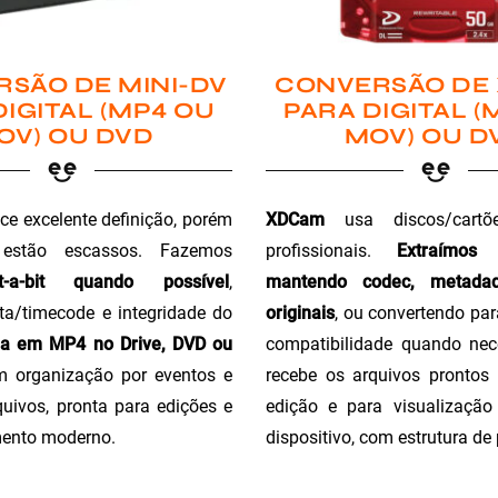
SÃO DE MINI-DV
CONVERSÃO DE
DIGITAL (MP4 OU
PARA DIGITAL (
OV) OU DVD
MOV) OU D
ce excelente definição, porém
XDCam
usa discos/cartõ
 estão escassos. Fazemos
profissionais.
Extraímos
t-a-bit quando possível
,
mantendo codec, metada
a/timecode e integridade do
originais
, ou convertendo pa
ga em MP4 no Drive, DVD ou
compatibilidade quando nec
m organização por eventos e
recebe os arquivos prontos 
uivos, pronta para edições e
edição e para visualizaçã
ento moderno.
dispositivo, com estrutura de