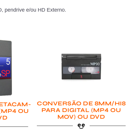
, pendrive e/ou HD Externo.
CONVERSÃO DE 8MM/HI8
ETACAM-
PARA DIGITAL (MP4 OU
 (MP4 OU
MOV) OU DVD
VD