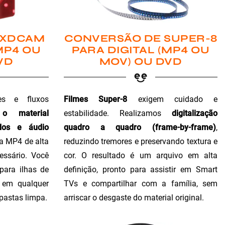
 XDCAM
CONVERSÃO DE SUPER-8
MP4 OU
PARA DIGITAL (MP4 OU
VD
MOV) OU DVD
es e fluxos
Filmes Super-8
exigem cuidado e
 o material
estabilidade. Realizamos
digitalização
dos e áudio
quadro a quadro (frame-by-frame)
,
ra MP4 de alta
reduzindo tremores e preservando textura e
essário. Você
cor. O resultado é um arquivo em alta
para ilhas de
definição, pronto para assistir em Smart
o em qualquer
TVs e compartilhar com a família, sem
 pastas limpa.
arriscar o desgaste do material original.