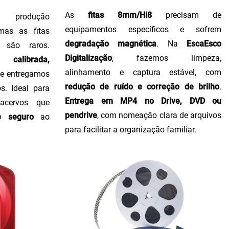
As
fitas 8mm/Hi8
precisam de
produção
equipamentos específicos e sofrem
 mas as fitas
degradação magnética
. Na
EscaEsco
 são raros.
Digitalização
, fazemos limpeza,
calibrada,
alinhamento e captura estável, com
, e entregamos
redução de ruído e correção de brilho
.
s. Ideal para
Entrega em MP4 no Drive, DVD ou
 acervos que
pendrive
, com nomeação clara de arquivos
e seguro
ao
para facilitar a organização familiar.