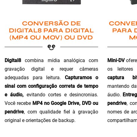
CONVER
CONVERSÃO DE
PARA 
DIGITAL8 PARA DIGITAL
M
(MP4 OU MOV) OU DVD
Mini-DV
ofere
Digital8
combina mídia analógica com
os leitores
gravação digital e requer câmeras
captura bi
adequadas para leitura.
Capturamos o
mantendo dat
sinal com configuração correta de tempo
áudio.
Entre
e áudio,
evitando cortes e desincronias.
pendrive
, co
Você recebe
MP4 no Google Drive, DVD ou
nomes de arq
pendrive
, com qualidade fiel à gravação
compartilham
original e orientações de backup.