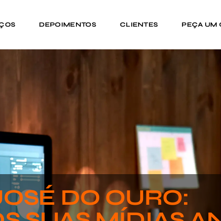
IÇOS
DEPOIMENTOS
CLIENTES
PEÇA UM
JOSÉ DO OURO:
S SUAS MÍDIAS A