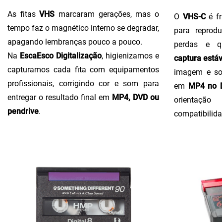
As fitas
VHS
marcaram gerações, mas o
O
VHS-C
é fr
tempo faz o magnético interno se degradar,
para reprodu
apagando lembranças pouco a pouco.
perdas e q
Na
EscaEsco Digitalização
, higienizamos e
captura estáv
capturamos cada fita com equipamentos
imagem e so
profissionais, corrigindo cor e som para
em
MP4 no D
entregar o resultado final em
MP4, DVD ou
orientaçã
pendrive
.
compatibilida