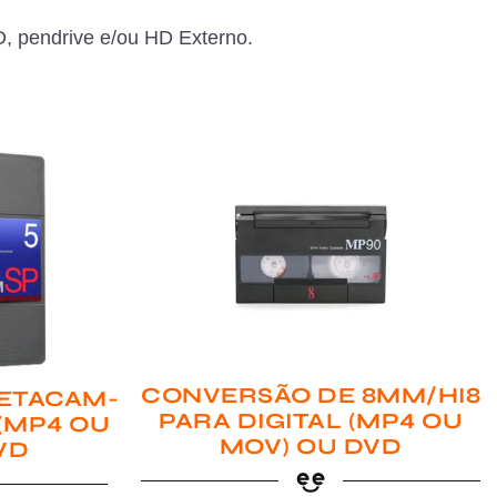
, pendrive e/ou HD Externo.
CONVERSÃO DE 8MM/HI8
ETACAM-
PARA DIGITAL (MP4 OU
 (MP4 OU
MOV) OU DVD
VD