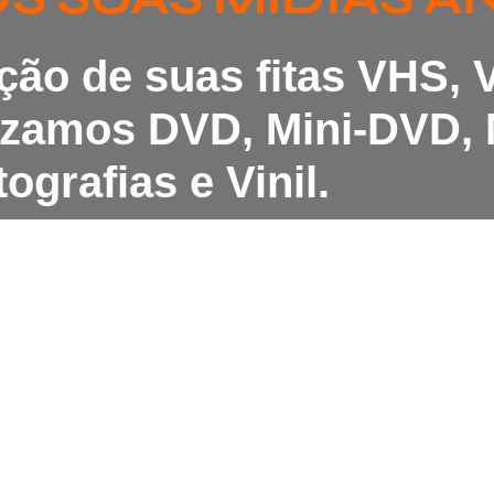
ação de suas fitas VHS,
lizamos DVD, Mini-DVD, 
ografias e Vinil.