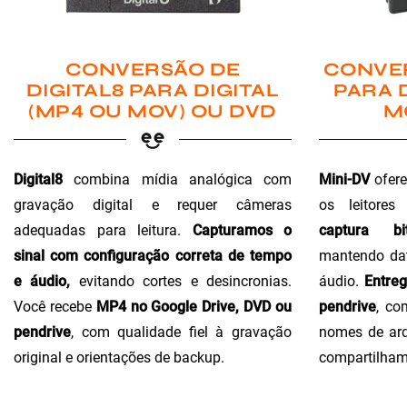
CONVER
CONVERSÃO DE
PARA 
DIGITAL8 PARA DIGITAL
M
(MP4 OU MOV) OU DVD
Mini-DV
ofere
Digital8
combina mídia analógica com
os leitores
gravação digital e requer câmeras
captura bi
adequadas para leitura.
Capturamos o
mantendo dat
sinal com configuração correta de tempo
áudio.
Entre
e áudio,
evitando cortes e desincronias.
pendrive
, co
Você recebe
MP4 no Google Drive, DVD ou
nomes de arq
pendrive
, com qualidade fiel à gravação
compartilham
original e orientações de backup.