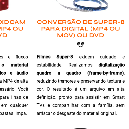
 XDCAM
CONVERSÃO DE SUPER-8
MP4 OU
PARA DIGITAL (MP4 OU
VD
MOV) OU DVD
es e fluxos
Filmes Super-8
exigem cuidado e
 o material
estabilidade. Realizamos
digitalização
dos e áudio
quadro a quadro (frame-by-frame)
,
ra MP4 de alta
reduzindo tremores e preservando textura e
essário. Você
cor. O resultado é um arquivo em alta
para ilhas de
definição, pronto para assistir em Smart
o em qualquer
TVs e compartilhar com a família, sem
 pastas limpa.
arriscar o desgaste do material original.