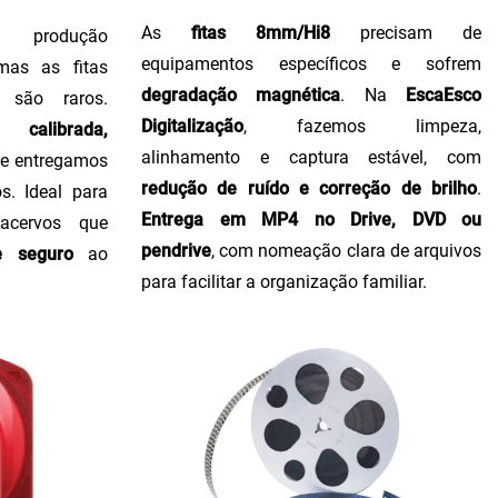
As
fitas 8mm/Hi8
precisam de
produção
equipamentos específicos e sofrem
 mas as fitas
degradação magnética
. Na
EscaEsco
 são raros.
Digitalização
, fazemos limpeza,
calibrada,
alinhamento e captura estável, com
, e entregamos
redução de ruído e correção de brilho
.
s. Ideal para
Entrega em MP4 no Drive, DVD ou
 acervos que
pendrive
, com nomeação clara de arquivos
e seguro
ao
para facilitar a organização familiar.