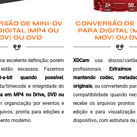
SÃO DE MINI-DV
CONVERSÃO DE
DIGITAL (MP4 OU
PARA DIGITAL (
OV) OU DVD
MOV) OU D
ce excelente definição, porém
XDCam
usa discos/cartõ
 estão escassos. Fazemos
profissionais.
Extraímos
t-a-bit quando possível
,
mantendo codec, metada
a/timecode e integridade do
originais
, ou convertendo pa
ga em MP4 no Drive, DVD ou
compatibilidade quando nec
m organização por eventos e
recebe os arquivos prontos 
uivos, pronta para edições e
edição e para visualizaçã
ento moderno.
dispositivo, com estrutura de