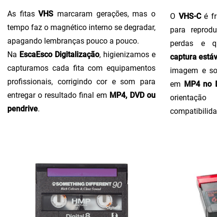
As fitas
VHS
marcaram gerações, mas o
O
VHS-C
é fr
tempo faz o magnético interno se degradar,
para reprodu
apagando lembranças pouco a pouco.
perdas e q
Na
EscaEsco Digitalização
, higienizamos e
captura estáv
capturamos cada fita com equipamentos
imagem e so
profissionais, corrigindo cor e som para
em
MP4 no D
entregar o resultado final em
MP4, DVD ou
orientaçã
pendrive
.
compatibilida