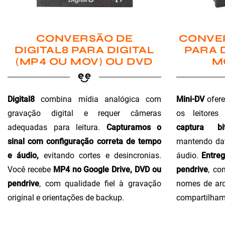
CONVER
CONVERSÃO DE
PARA 
DIGITAL8 PARA DIGITAL
M
(MP4 OU MOV) OU DVD
Mini-DV
ofere
Digital8
combina mídia analógica com
os leitores
gravação digital e requer câmeras
captura bi
adequadas para leitura.
Capturamos o
mantendo dat
sinal com configuração correta de tempo
áudio.
Entre
e áudio,
evitando cortes e desincronias.
pendrive
, co
Você recebe
MP4 no Google Drive, DVD ou
nomes de arq
pendrive
, com qualidade fiel à gravação
compartilham
original e orientações de backup.