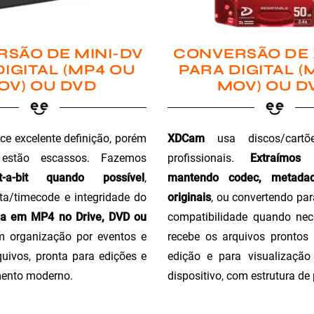
SÃO DE MINI-DV
CONVERSÃO DE
DIGITAL (MP4 OU
PARA DIGITAL (
OV) OU DVD
MOV) OU D
ce excelente definição, porém
XDCam
usa discos/cartõ
 estão escassos. Fazemos
profissionais.
Extraímos
t-a-bit quando possível
,
mantendo codec, metada
a/timecode e integridade do
originais
, ou convertendo pa
ga em MP4 no Drive, DVD ou
compatibilidade quando nec
m organização por eventos e
recebe os arquivos prontos 
uivos, pronta para edições e
edição e para visualizaçã
ento moderno.
dispositivo, com estrutura de