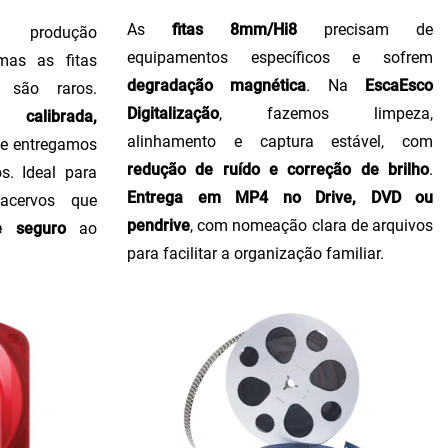
As
fitas 8mm/Hi8
precisam de
produção
equipamentos específicos e sofrem
 mas as fitas
degradação magnética
. Na
EscaEsco
 são raros.
Digitalização
, fazemos limpeza,
calibrada,
alinhamento e captura estável, com
, e entregamos
redução de ruído e correção de brilho
.
s. Ideal para
Entrega em MP4 no Drive, DVD ou
 acervos que
pendrive
, com nomeação clara de arquivos
e seguro
ao
para facilitar a organização familiar.