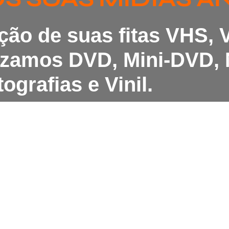
ação de suas fitas VHS,
lizamos DVD, Mini-DVD, 
ografias e Vinil.