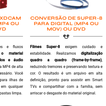
 XDCAM
CONVERSÃO DE SUPER-8
MP4 OU
PARA DIGITAL (MP4 OU
VD
MOV) OU DVD
es e fluxos
Filmes Super-8
exigem cuidado e
 o material
estabilidade. Realizamos
digitalização
dos e áudio
quadro a quadro (frame-by-frame)
,
ra MP4 de alta
reduzindo tremores e preservando textura e
essário. Você
cor. O resultado é um arquivo em alta
para ilhas de
definição, pronto para assistir em Smart
o em qualquer
TVs e compartilhar com a família, sem
 pastas limpa.
arriscar o desgaste do material original.