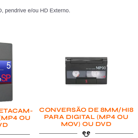
, pendrive e/ou HD Externo.
CONVERSÃO DE 8MM/HI8
ETACAM-
PARA DIGITAL (MP4 OU
 (MP4 OU
MOV) OU DVD
VD