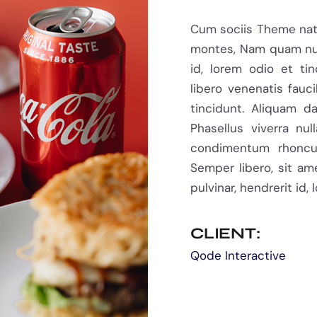
Cum sociis Theme nat
montes, Nam quam nunc
id, lorem odio et ti
libero venenatis fauc
tincidunt. Aliquam dap
Phasellus viverra nul
condimentum rhoncu
Semper libero, sit am
pulvinar, hendrerit id, 
CLIENT:
Qode Interactive