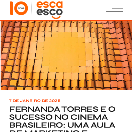
Skip
to
the
content
7 DE JANEIRO DE 2025
FERNANDA TORRES E O
SUCESSO NO CINEMA
BRASILEIRO: UMA AULA