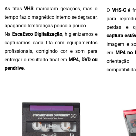
As fitas
VHS
marcaram gerações, mas o
O
VHS-C
é fr
tempo faz o magnético interno se degradar,
para reprodu
apagando lembranças pouco a pouco.
perdas e q
Na
EscaEsco Digitalização
, higienizamos e
captura estáv
capturamos cada fita com equipamentos
imagem e so
profissionais, corrigindo cor e som para
em
MP4 no D
entregar o resultado final em
MP4, DVD ou
orientaçã
pendrive
.
compatibilida