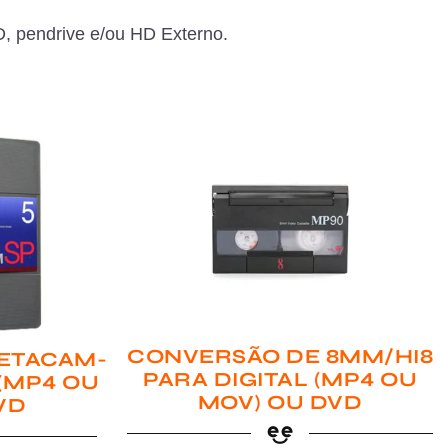
, pendrive e/ou HD Externo.
CONVERSÃO DE 8MM/HI8
ETACAM-
PARA DIGITAL (MP4 OU
 (MP4 OU
MOV) OU DVD
VD