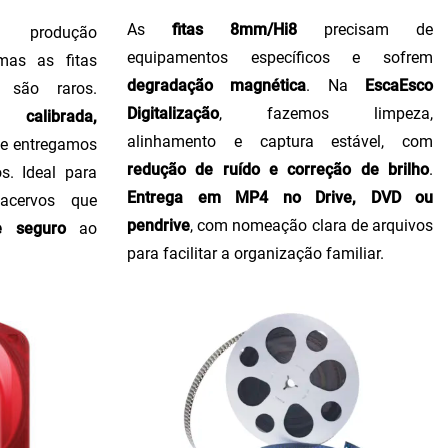
As
fitas 8mm/Hi8
precisam de
produção
equipamentos específicos e sofrem
 mas as fitas
degradação magnética
. Na
EscaEsco
 são raros.
Digitalização
, fazemos limpeza,
calibrada,
alinhamento e captura estável, com
, e entregamos
redução de ruído e correção de brilho
.
s. Ideal para
Entrega em MP4 no Drive, DVD ou
 acervos que
pendrive
, com nomeação clara de arquivos
e seguro
ao
para facilitar a organização familiar.