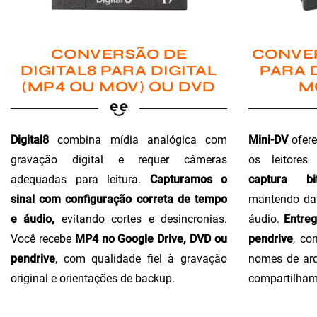
CONVER
CONVERSÃO DE
PARA 
DIGITAL8 PARA DIGITAL
M
(MP4 OU MOV) OU DVD
Mini-DV
ofere
Digital8
combina mídia analógica com
os leitores
gravação digital e requer câmeras
captura bi
adequadas para leitura.
Capturamos o
mantendo dat
sinal com configuração correta de tempo
áudio.
Entre
e áudio,
evitando cortes e desincronias.
pendrive
, co
Você recebe
MP4 no Google Drive, DVD ou
nomes de arq
pendrive
, com qualidade fiel à gravação
compartilham
original e orientações de backup.