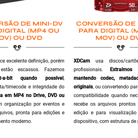
SÃO DE MINI-DV
CONVERSÃO DE
DIGITAL (MP4 OU
PARA DIGITAL (
OV) OU DVD
MOV) OU D
ce excelente definição, porém
XDCam
usa discos/cartõ
 estão escassos. Fazemos
profissionais.
Extraímos
t-a-bit quando possível
,
mantendo codec, metada
a/timecode e integridade do
originais
, ou convertendo pa
ga em MP4 no Drive, DVD ou
compatibilidade quando nec
m organização por eventos e
recebe os arquivos prontos 
uivos, pronta para edições e
edição e para visualizaçã
ento moderno.
dispositivo, com estrutura de