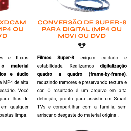
 XDCAM
CONVERSÃO DE SUPER-8
MP4 OU
PARA DIGITAL (MP4 OU
VD
MOV) OU DVD
es e fluxos
Filmes Super-8
exigem cuidado e
 o material
estabilidade. Realizamos
digitalização
dos e áudio
quadro a quadro (frame-by-frame)
,
ra MP4 de alta
reduzindo tremores e preservando textura e
essário. Você
cor. O resultado é um arquivo em alta
para ilhas de
definição, pronto para assistir em Smart
o em qualquer
TVs e compartilhar com a família, sem
 pastas limpa.
arriscar o desgaste do material original.