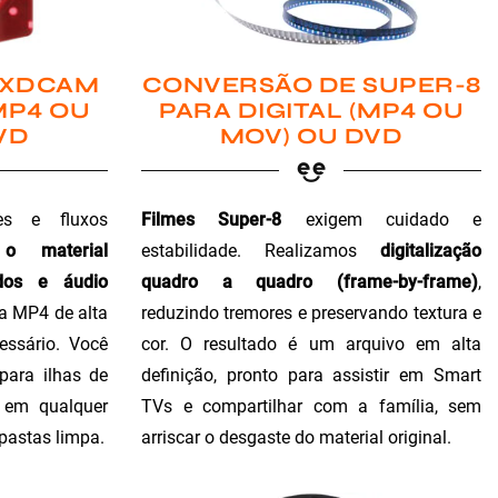
 XDCAM
CONVERSÃO DE SUPER-8
MP4 OU
PARA DIGITAL (MP4 OU
VD
MOV) OU DVD
es e fluxos
Filmes Super-8
exigem cuidado e
 o material
estabilidade. Realizamos
digitalização
dos e áudio
quadro a quadro (frame-by-frame)
,
ra MP4 de alta
reduzindo tremores e preservando textura e
essário. Você
cor. O resultado é um arquivo em alta
para ilhas de
definição, pronto para assistir em Smart
o em qualquer
TVs e compartilhar com a família, sem
 pastas limpa.
arriscar o desgaste do material original.