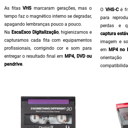
As fitas
VHS
marcaram gerações, mas o
O
VHS-C
é fr
tempo faz o magnético interno se degradar,
para reprodu
apagando lembranças pouco a pouco.
perdas e q
Na
EscaEsco Digitalização
, higienizamos e
captura estáv
capturamos cada fita com equipamentos
imagem e so
profissionais, corrigindo cor e som para
em
MP4 no D
entregar o resultado final em
MP4, DVD ou
orientaçã
pendrive
.
compatibilida