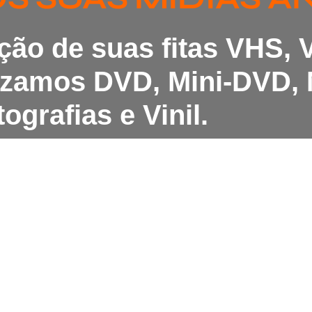
ação de suas fitas VHS,
lizamos DVD, Mini-DVD, 
ografias e Vinil.