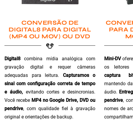
CONVER
CONVERSÃO DE
PARA 
DIGITAL8 PARA DIGITAL
M
(MP4 OU MOV) OU DVD
Mini-DV
ofere
Digital8
combina mídia analógica com
os leitores
gravação digital e requer câmeras
captura bi
adequadas para leitura.
Capturamos o
mantendo dat
sinal com configuração correta de tempo
áudio.
Entre
e áudio,
evitando cortes e desincronias.
pendrive
, co
Você recebe
MP4 no Google Drive, DVD ou
nomes de arq
pendrive
, com qualidade fiel à gravação
compartilham
original e orientações de backup.