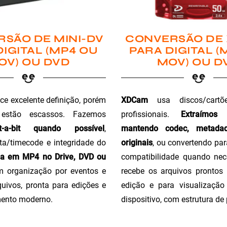
SÃO DE MINI-DV
CONVERSÃO DE
DIGITAL (MP4 OU
PARA DIGITAL (
OV) OU DVD
MOV) OU D
ce excelente definição, porém
XDCam
usa discos/cartõ
 estão escassos. Fazemos
profissionais.
Extraímos
t-a-bit quando possível
,
mantendo codec, metada
a/timecode e integridade do
originais
, ou convertendo pa
ga em MP4 no Drive, DVD ou
compatibilidade quando nec
m organização por eventos e
recebe os arquivos prontos 
uivos, pronta para edições e
edição e para visualizaçã
ento moderno.
dispositivo, com estrutura de