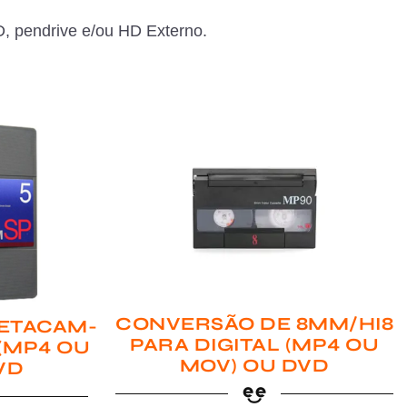
, pendrive e/ou HD Externo.
CONVERSÃO DE 8MM/HI8
ETACAM-
PARA DIGITAL (MP4 OU
 (MP4 OU
MOV) OU DVD
VD