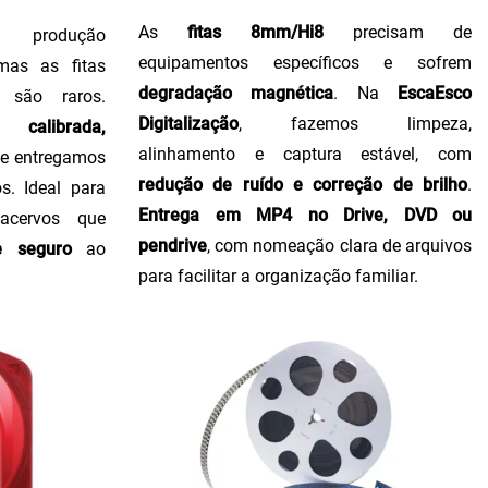
As
fitas 8mm/Hi8
precisam de
produção
equipamentos específicos e sofrem
 mas as fitas
degradação magnética
. Na
EscaEsco
 são raros.
Digitalização
, fazemos limpeza,
calibrada,
alinhamento e captura estável, com
, e entregamos
redução de ruído e correção de brilho
.
s. Ideal para
Entrega em MP4 no Drive, DVD ou
 acervos que
pendrive
, com nomeação clara de arquivos
e seguro
ao
para facilitar a organização familiar.