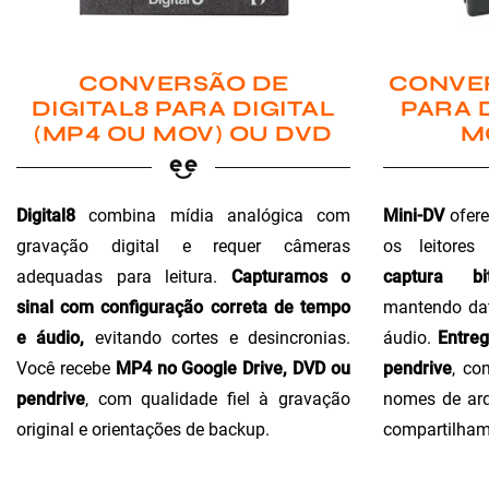
CONVER
CONVERSÃO DE
PARA 
DIGITAL8 PARA DIGITAL
M
(MP4 OU MOV) OU DVD
Mini-DV
ofere
Digital8
combina mídia analógica com
os leitores
gravação digital e requer câmeras
captura bi
adequadas para leitura.
Capturamos o
mantendo dat
sinal com configuração correta de tempo
áudio.
Entre
e áudio,
evitando cortes e desincronias.
pendrive
, co
Você recebe
MP4 no Google Drive, DVD ou
nomes de arq
pendrive
, com qualidade fiel à gravação
compartilham
original e orientações de backup.