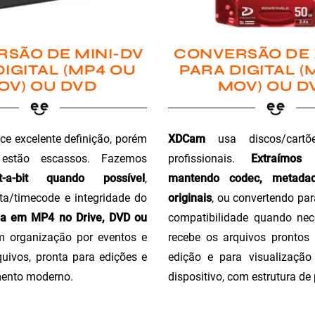
SÃO DE MINI-DV
CONVERSÃO DE
DIGITAL (MP4 OU
PARA DIGITAL (
OV) OU DVD
MOV) OU D
ce excelente definição, porém
XDCam
usa discos/cartõ
 estão escassos. Fazemos
profissionais.
Extraímos
t-a-bit quando possível
,
mantendo codec, metada
a/timecode e integridade do
originais
, ou convertendo pa
ga em MP4 no Drive, DVD ou
compatibilidade quando nec
m organização por eventos e
recebe os arquivos prontos 
uivos, pronta para edições e
edição e para visualizaçã
ento moderno.
dispositivo, com estrutura de