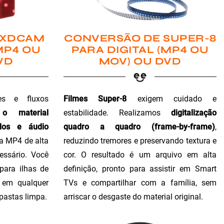
 XDCAM
CONVERSÃO DE SUPER-8
MP4 OU
PARA DIGITAL (MP4 OU
VD
MOV) OU DVD
es e fluxos
Filmes Super-8
exigem cuidado e
 o material
estabilidade. Realizamos
digitalização
dos e áudio
quadro a quadro (frame-by-frame)
,
ra MP4 de alta
reduzindo tremores e preservando textura e
essário. Você
cor. O resultado é um arquivo em alta
para ilhas de
definição, pronto para assistir em Smart
o em qualquer
TVs e compartilhar com a família, sem
 pastas limpa.
arriscar o desgaste do material original.