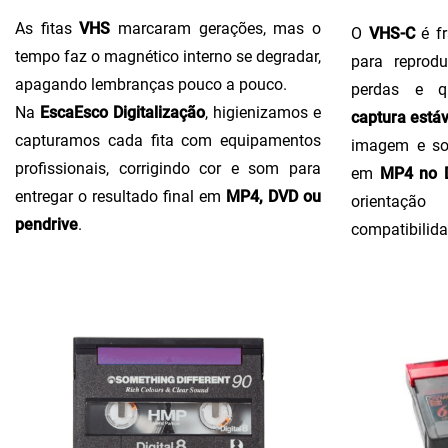
As fitas
VHS
marcaram gerações, mas o
O
VHS-C
é fr
tempo faz o magnético interno se degradar,
para reprodu
apagando lembranças pouco a pouco.
perdas e q
Na
EscaEsco Digitalização
, higienizamos e
captura estáv
capturamos cada fita com equipamentos
imagem e so
profissionais, corrigindo cor e som para
em
MP4 no D
entregar o resultado final em
MP4, DVD ou
orientaçã
pendrive
.
compatibilida