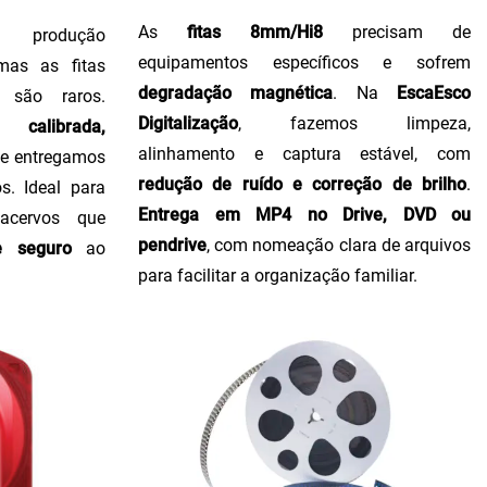
As
fitas 8mm/Hi8
precisam de
produção
equipamentos específicos e sofrem
 mas as fitas
degradação magnética
. Na
EscaEsco
 são raros.
Digitalização
, fazemos limpeza,
calibrada,
alinhamento e captura estável, com
, e entregamos
redução de ruído e correção de brilho
.
s. Ideal para
Entrega em MP4 no Drive, DVD ou
 acervos que
pendrive
, com nomeação clara de arquivos
e seguro
ao
para facilitar a organização familiar.