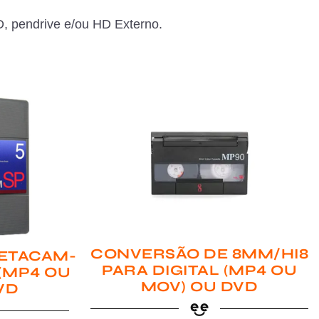
, pendrive e/ou HD Externo.
CONVERSÃO DE 8MM/HI8
ETACAM-
PARA DIGITAL (MP4 OU
 (MP4 OU
MOV) OU DVD
VD