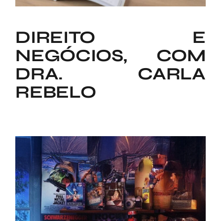
DIREITO E
NEGÓCIOS, COM
DRA. CARLA
REBELO