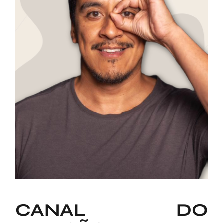
CANAL DO