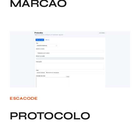
MARCÃO
ESCACODE
PROTOCOLO