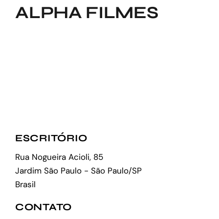
ALPHA FILMES
ESCRITÓRIO
Rua Nogueira Acioli, 85
Jardim São Paulo - São Paulo/SP
Brasil
CONTATO