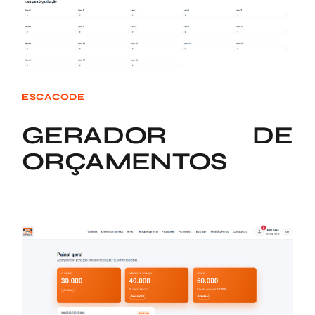
ESCACODE
GERADOR DE
ORÇAMENTOS