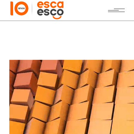
Skip
to
the
content