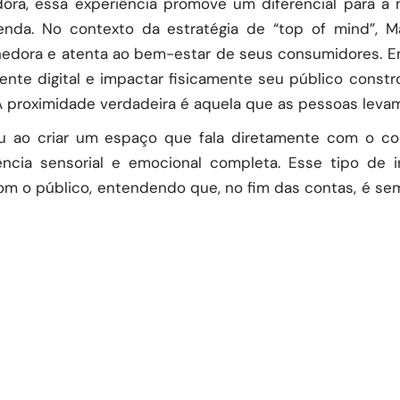
dora, essa experiência promove um diferencial para a 
da. No contexto da estratégia de “top of mind”, M
dora e atenta ao bem-estar de seus consumidores. E
nte digital e impactar fisicamente seu público const
A proximidade verdadeira é aquela que as pessoas leva
u ao criar um espaço que fala diretamente com o c
ência sensorial e emocional completa. Esse tipo de i
om o público, entendendo que, no fim das contas, é s