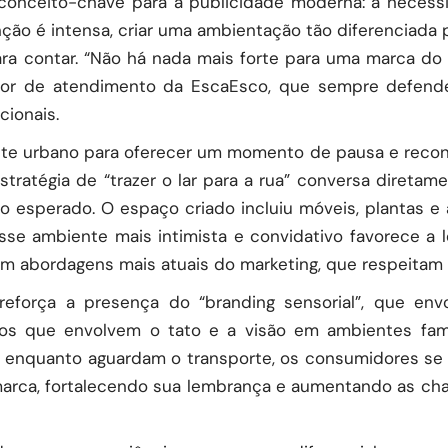
conceito-chave para a publicidade moderna: a necess
ão é intensa, criar uma ambientação tão diferenciada
ra contar. “Não há nada mais forte para uma marca do 
retor de atendimento da
EscaEsco
, que sempre defend
cionais.
te urbano para oferecer um momento de pausa e reconf
estratégia de “trazer o lar para a rua” conversa diret
 esperado. O espaço criado incluiu móveis, plantas e
sse ambiente mais intimista e convidativo favorece a 
em abordagens mais atuais do marketing, que respeitam 
eforça a presença do “branding sensorial”, que en
los que envolvem o tato e a visão em ambientes fam
, enquanto aguardam o transporte, os consumidores s
marca, fortalecendo sua lembrança e aumentando as cha