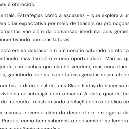
hes é oferecido.
mentais. Estratégias como a escassez – que explora a 
 para criar expectativa por meio de teasers ou promoçõe
rramentas vão além da conversão imediata, pois ger
incentivando compras futuras.
, está em se destacar em um cenário saturado de ofer
stáculo, mas também é uma oportunidade. Marcas qu
gando campanhas que não só vendem, mas encantam. N
ia, garantindo que as expectativas geradas sejam atend
 contas, o diferencial de uma Black Friday de sucesso 
vivencia ao interagir com a marca. A data, quando b
o de mercado, transformando a relação com o público e
, as marcas devem ir além do desconto e enxergar a d
or. Porque, como bem sabemos, o consumidor se lembr
ma experiência memorável.