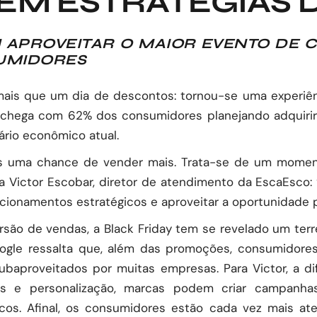
EM ESTRATÉGIAS 
APROVEITAR O MAIOR EVENTO DE 
UMIDORES
os, mais que um dia de descontos: tornou-se uma exper
 chega com 62% dos consumidores planejando adquirir 
ário econômico atual.
s uma chance de vender mais. Trata-se de um momento
a Victor Escobar, diretor de atendimento da
EscaEsco
:
acionamentos estratégicos e aproveitar a oportunidade p
rsão de vendas, a Black Friday tem se revelado um terr
gle ressalta que, além das promoções, consumidores 
subaproveitados por muitas empresas. Para Victor, a 
dos e personalização, marcas podem criar campanh
cos. Afinal, os consumidores estão cada vez mais at