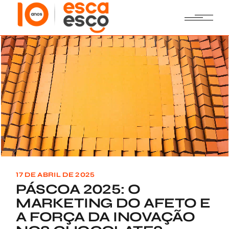
Skip
to
the
content
17 DE ABRIL DE 2025
PÁSCOA 2025: O
MARKETING DO AFETO E
A FORÇA DA INOVAÇÃO