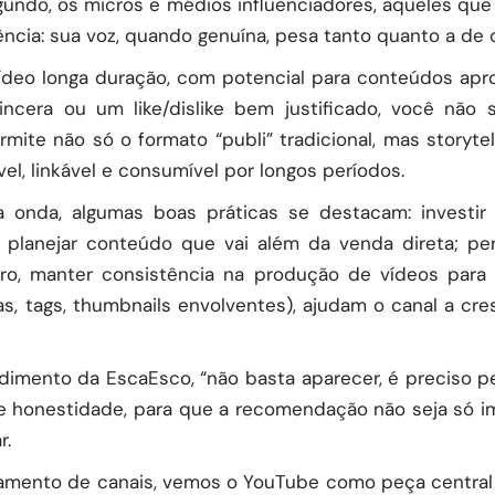
egundo, os micros e médios influenciadores, aqueles 
ncia: sua voz, quando genuína, pesa tanto quanto a de 
vídeo longa duração, com potencial para conteúdos ap
incera ou um like/dislike bem justificado, você não
mite não só o formato “publi” tradicional, mas storytell
, linkável e consumível por longos períodos.
 onda, algumas boas práticas se destacam: investir
 planejar conteúdo que vai além da venda direta; per
 claro, manter consistência na produção de vídeos 
s, tags, thumbnails envolventes), ajudam o canal a cre
endimento da
EscaEsco
, “não basta aparecer, é preciso 
a e honestidade, para que a recomendação não seja só i
r.
amento de canais, vemos o YouTube como peça central 